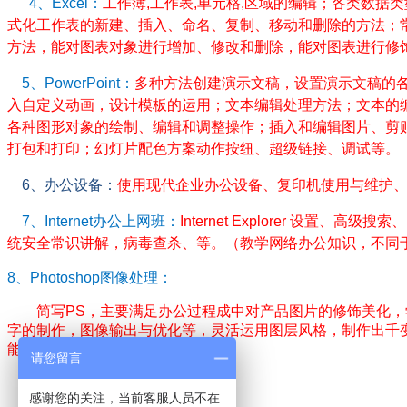
4
、
Excel
：
工作簿
,
工作表
,
单元格
,
区域的编辑；各类数据类
式化工作表的新建、插入、命名、复制、移动和删除的方法；
方法，能对图表对象进行增加、修改和删除，能对图表进行修
5
、
PowerPoint
：
多种方法创建演示文稿，设置演示文稿的
入自定义动画，设计模板的运用；文本编辑处理方法；文本的
各种图形对象的绘制、编辑和调整操作；插入和编辑图片、剪
打包和打印；幻灯片配色方案动作按纽、超级链接、调试等。
6
、办公设备：
使用现代企业办公设备、复印机使用与维护
7
、
Internet
办公上网班：
Internet Explorer
设置、高级搜索、
统安全常识讲解，病毒查杀、等。（教学网络办公知识，不同
8
、
Photoshop
图像处理：
简写
PS
，主要满足办公过程成中对产品图片的修饰美化，
字的制作，图像输出与优化等，灵活运用图层风格，制作出千
能进行了详细和透彻的讲解
请您留言
感谢您的关注，当前客服人员不在