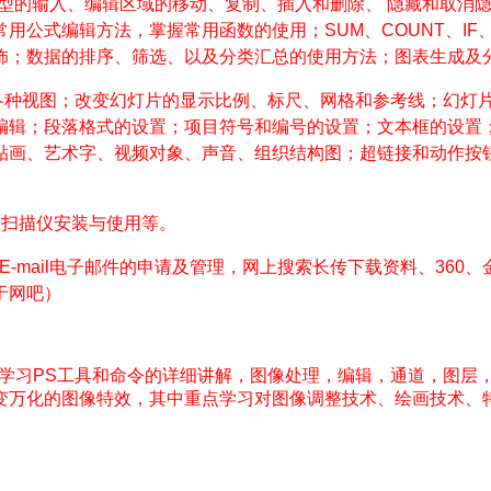
型的输入、编辑区域的移动、复制、插入和删除、
隐藏和取消
常用公式编辑方法，掌握常用函数的使用；
SUM
、
COUNT
、
IF
饰；数据的排序、筛选、以及分类汇总的使用方法；图表生成及
各种视图；改变幻灯片的显示比例、标尺、网格和参考线；幻灯
编辑；段落格式的设置；项目符号和编号的设置；文本框的设置
贴画、艺术字、视频对象、声音、组织结构图；超链接和动作按
、扫描仪安装与使用等。
E-mail
电子邮件的申请及管理，网上搜索长传下载资料、
360
、
于网吧）
学习
PS
工具和命令的详细讲解，图像处理，编辑，通道，图层
变万化的图像特效，其中重点学习对图像调整技术、绘画技术、