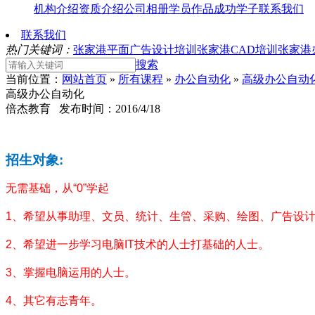
机构介绍
资质介绍
公司相册
学员作品
成功学子
联系我们
联系我们
热门关键词：
张家港平面广告设计培训
张家港CAD培训
张家港
搜索
当前位置：
网站首页
»
所有课程
»
办公自动化
»
高级办公自动
高级办公自动化
倍杰教育 发布时间：2016/4/18
招生对象
:
无需基础，从
“0”
学起
1
、希望从事助理、文员、统计、生管、采购、绘图、广告设
2
、希望进一步学习电脑
IT
技术的人士打基础的人士。
3
、掌握电脑运用的人士。
4
、其它有志青年。