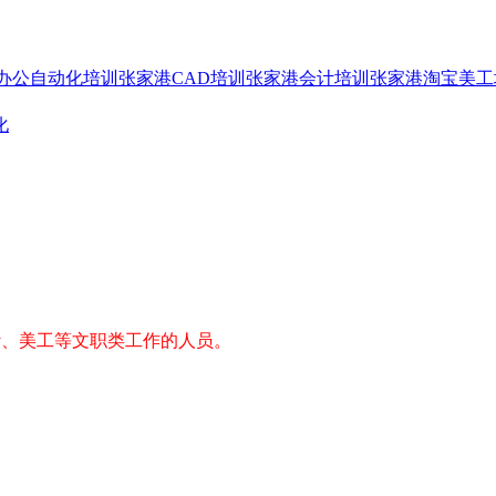
办公自动化培训
张家港CAD培训
张家港会计培训
张家港淘宝美工
化
计、美工等文职类工作的人员。