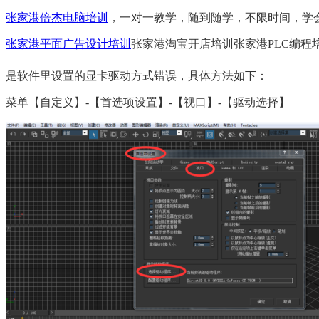
张家港倍杰电脑培训
，一对一教学，随到随学，不限时间，学
张家港平面广告设计培训
张家港淘宝开店培训张家港
PLC
编程
是软件里设置的显卡驱动方式错误，具体方法如下：
菜单【自定义】
-
【首选项设置】
-
【视口】
-
【驱动选择】