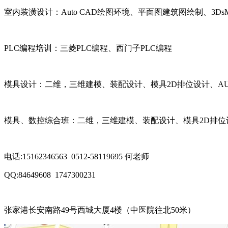
室内装潢设计：
Auto CAD
绘图环境、平面图建筑图绘制、
3Ds
PLC
编程培训：三菱
PLC
编程、西门子
PLC
编程
模具设计：二维，三维建模、装配设计、模具
2D
排位设计、
A
模具、数控综合班：二维，三维建模、装配设计、模具
2D
排位
电话
:15162346563 0512-58119695
何老师
QQ:84649608 1747300231
张家港长安南路
49
号西城大厦
4
楼（中医院往北
50
米）