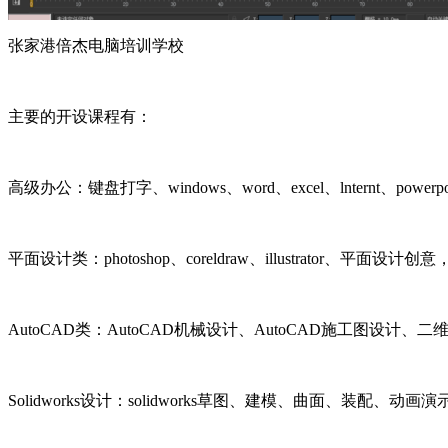
张家港倍杰电脑培训学校
主要的开设课程有：
高级办公：键盘打字、
windows
、
word
、
excel
、
lnternt
、
powerpo
平面设计类：
photoshop
、
coreldraw
、
illustrator
、平面设计创意
AutoCAD
类：
AutoCAD
机械设计、
AutoCAD
施工图设计、二
Solidworks
设计：
solidworks
草图、建模、曲面、装配、动画演