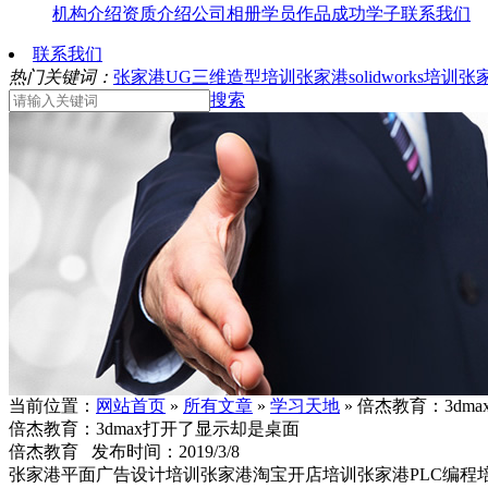
机构介绍
资质介绍
公司相册
学员作品
成功学子
联系我们
联系我们
热门关键词：
张家港UG三维造型培训
张家港solidworks培训
张
搜索
当前位置：
网站首页
»
所有文章
»
学习天地
» 倍杰教育：3dm
倍杰教育：3dmax打开了显示却是桌面
倍杰教育 发布时间：2019/3/8
张家港平面广告设计培训张家港淘宝开店培训张家港PLC编程培