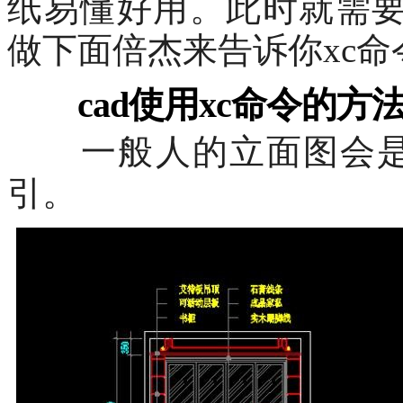
纸易懂好用。此时就需
做下面倍杰来告诉你
xc
命
cad
使用
xc
命令的方
一般人的立面图会是
引。