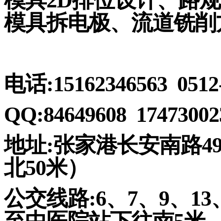
模具
2D
排位设计、路规
模具拆电极、流道铣削
电话
:15162346563 0512
QQ:84649608 17473002
地址
:
张家港长安南路
4
北
50
米）
公交线路
:6
、
7
、
9
、
13